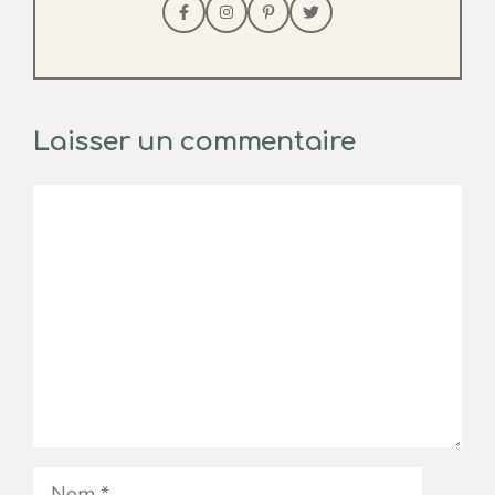
Laisser un commentaire
Commentaire
Nom