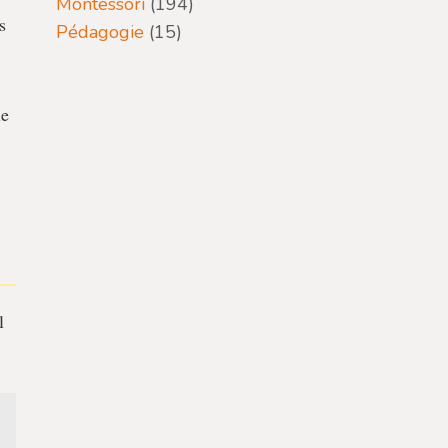
Montessori
(194)
s
Pédagogie
(15)
le
l