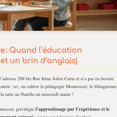
e : Quand l’éducation
(et un brin d’anglais)
l’adresse 208 bis Rue Irène Joliot Curie et n’a pas eu besoin
ation : ici, on cultive la pédagogie Montessori, le bilinguisme
 la tarte au Nutella un mercredi matin !
l’apprentissage par l’expérience et le
essori, privilégie
nnement préparé
: tout y est à hauteur d’enfant,