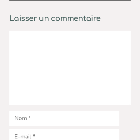
Laisser un commentaire
Commentaire
Nom
E-