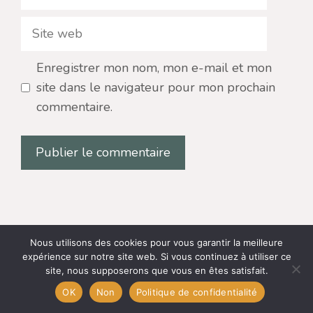
mail
Site
web
Enregistrer mon nom, mon e-mail et mon
site dans le navigateur pour mon prochain
commentaire.
Search
Nous utilisons des cookies pour vous garantir la meilleure
expérience sur notre site web. Si vous continuez à utiliser ce
site, nous supposerons que vous en êtes satisfait.
OK
Non
Politique de confidentialité
Les dernières actualités