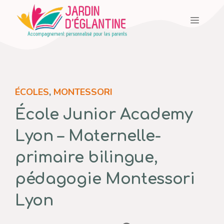
Aller
Menu
au
contenu
ÉCOLES
,
MONTESSORI
École Junior Academy
Lyon – Maternelle-
primaire bilingue,
pédagogie Montessori
Lyon