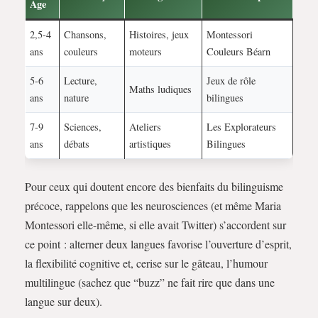
Âge
2,5-4
Chansons,
Histoires, jeux
Montessori
ans
couleurs
moteurs
Couleurs Béarn
5-6
Lecture,
Jeux de rôle
Maths ludiques
ans
nature
bilingues
7-9
Sciences,
Ateliers
Les Explorateurs
ans
débats
artistiques
Bilingues
Pour ceux qui doutent encore des bienfaits du bilinguisme
précoce, rappelons que les neurosciences (et même Maria
Montessori elle-même, si elle avait Twitter) s’accordent sur
ce point : alterner deux langues favorise l’ouverture d’esprit,
la flexibilité cognitive et, cerise sur le gâteau, l’humour
multilingue (sachez que “buzz” ne fait rire que dans une
langue sur deux).