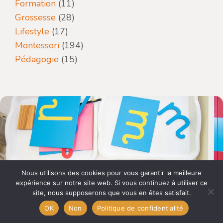
Formation
(11)
Grossesse
(28)
Lifestyle
(17)
Montessori
(194)
Pédagogie
(15)
Nous utilisons des cookies pour vous garantir la meilleure
expérience sur notre site web. Si vous continuez à utiliser ce
site, nous supposerons que vous en êtes satisfait.
OK
Non
Politique de confidentialité