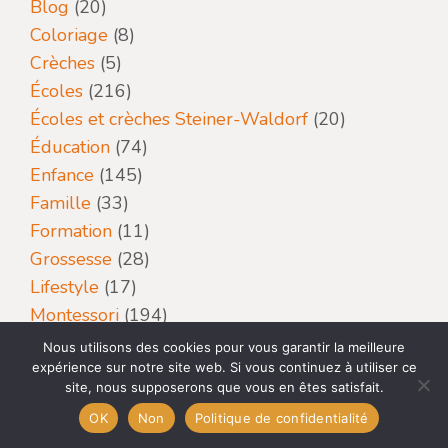
Blog
(20)
Coloriage
(8)
Crèches
(5)
Écoles
(216)
Écoles et crèches Steiner-Waldorf
(20)
Éducation
(74)
Enfance
(145)
Famille
(33)
Formation
(11)
Grossesse
(28)
Lifestyle
(17)
Montessori
(194)
Pédagogie
(15)
Nous utilisons des cookies pour vous garantir la meilleure
expérience sur notre site web. Si vous continuez à utiliser ce
site, nous supposerons que vous en êtes satisfait.
OK
Non
Politique de confidentialité