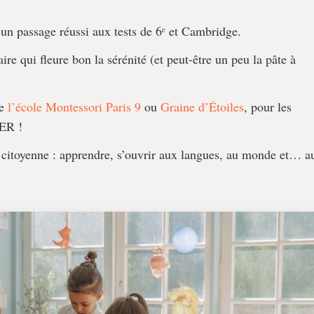
 un passage réussi aux tests de 6ᵉ et Cambridge.
ire qui fleure bon la sérénité (et peut-être un peu la pâte à
me
l’école Montessori Paris 9
ou
Graine d’Étoiles
, pour les
RER !
 citoyenne : apprendre, s’ouvrir aux langues, au monde et… a