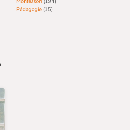
Montessori
(194)
Pédagogie
(15)
u