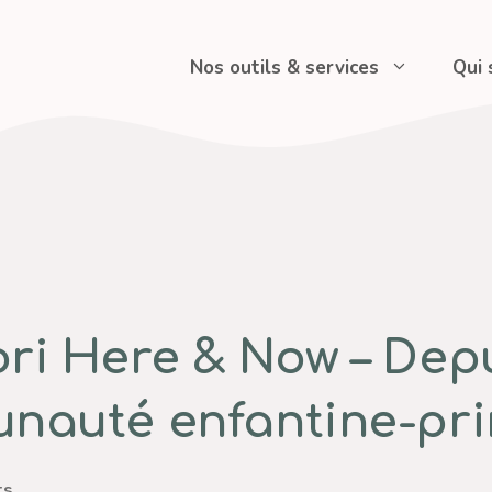
Nos outils & services
Qui
ri Here & Now – Depu
nauté enfantine-pr
ts