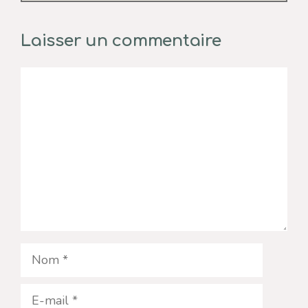
Laisser un commentaire
Commentaire
Nom
E-