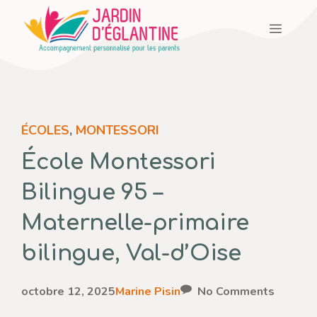
Aller
Menu
au
contenu
ÉCOLES
,
MONTESSORI
École Montessori
Bilingue 95 –
Maternelle-primaire
bilingue, Val-d’Oise
octobre 12, 2025
Marine Pisin
No Comments