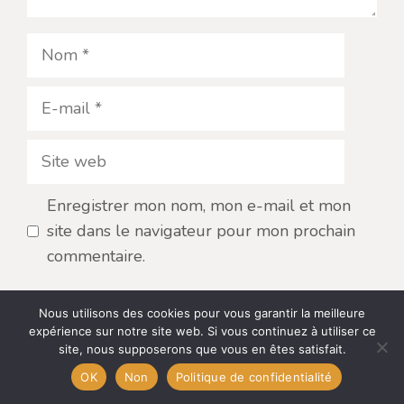
Nom
E-
mail
Site
web
Enregistrer mon nom, mon e-mail et mon
site dans le navigateur pour mon prochain
commentaire.
Nous utilisons des cookies pour vous garantir la meilleure
expérience sur notre site web. Si vous continuez à utiliser ce
site, nous supposerons que vous en êtes satisfait.
OK
Non
Politique de confidentialité