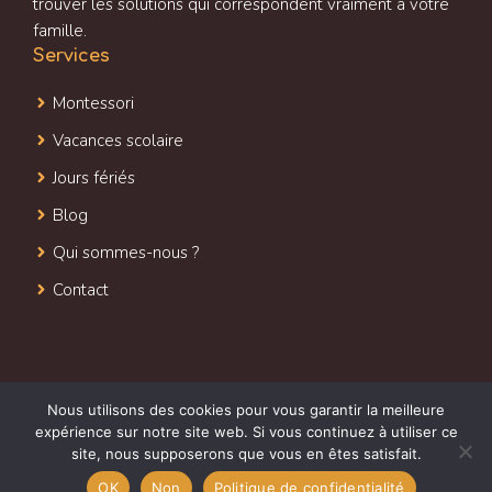
trouver les solutions qui correspondent vraiment à votre
famille.
Services
Montessori
Vacances scolaire
Jours fériés
Blog
Qui sommes-nous ?
Contact
Nous utilisons des cookies pour vous garantir la meilleure
2026 @tout droit réservé jardindeglantine.fr
expérience sur notre site web. Si vous continuez à utiliser ce
Mentions légales
Politique de confidentialité
site, nous supposerons que vous en êtes satisfait.
OK
Non
Politique de confidentialité