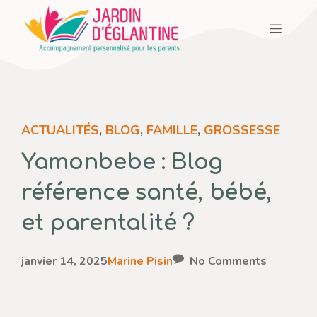
Aller
Menu
au
contenu
ACTUALITÉS
,
BLOG
,
FAMILLE
,
GROSSESSE
Yamonbebe : Blog
référence santé, bébé,
et parentalité ?
janvier 14, 2025
Marine Pisin
No Comments