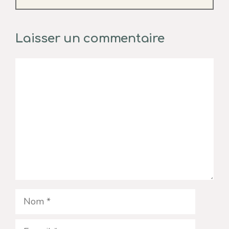
Laisser un commentaire
Commentaire
Nom
E-