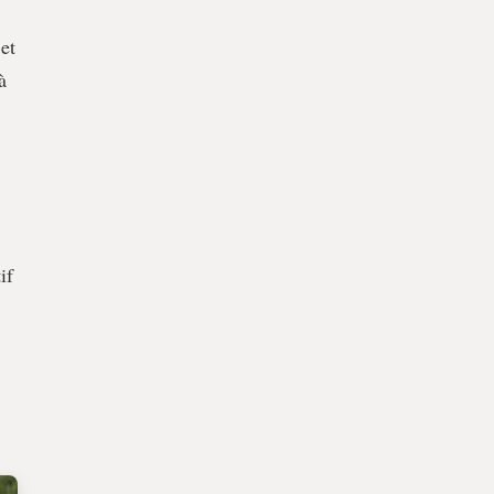
et
à
if