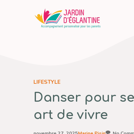
Aller
au
contenu
LIFESTYLE
Danser pour se 
art de vivre
novembre 27, 2025
Marine Pisin
No Comm