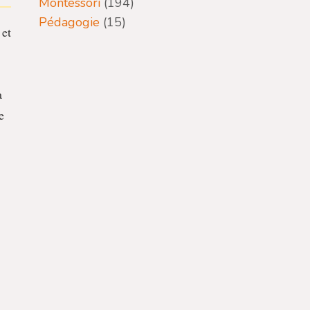
Montessori
(194)
Pédagogie
(15)
 et
a
e