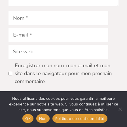
Nom
E-
mail
Site
web
Enregistrer mon nom, mon e-mail et mon
site dans le navigateur pour mon prochain
commentaire.
Nous utilisons des cookies pour vous garantir la meilleure
expérience sur notre site web. Si vous continuez à utiliser ce
site, nous supposerons que vous en êtes satisfait.
OK
Non
Politique de confidentialité