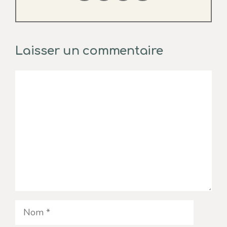
Laisser un commentaire
Commentaire
Nom