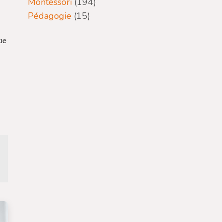
Montessori
(194)
Pédagogie
(15)
ue