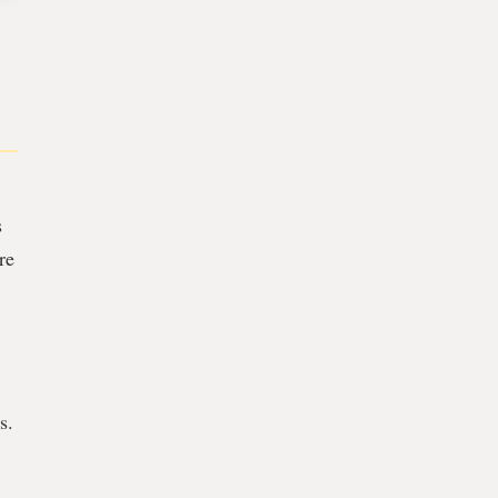
s
re
s.