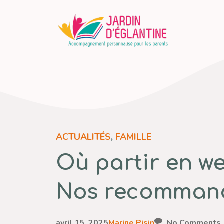
Aller
au
contenu
ACTUALITÉS
,
FAMILLE
Où partir en we
Nos recommand
avril 15, 2025
Marine Pisin
No Comments