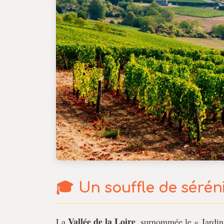
Un souffle de séréni
Vallée de la Loire
La
, surnommée le « Jardin 