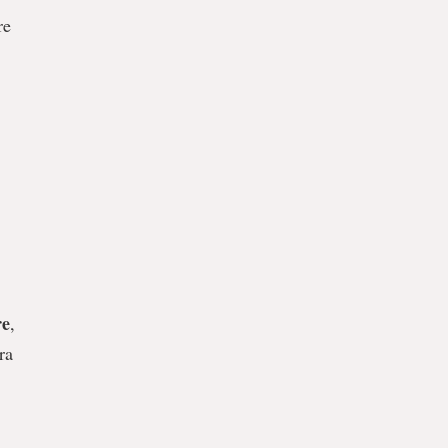
re
re
,
ra