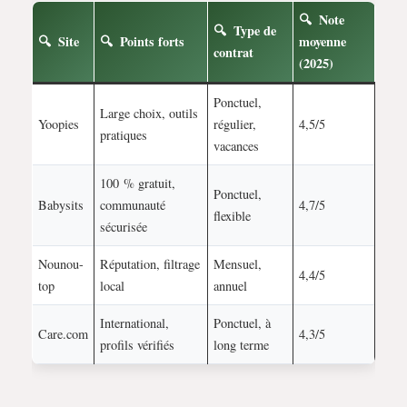
Note
Type de
Site
Points forts
moyenne
contrat
(2025)
Ponctuel,
Large choix, outils
Yoopies
régulier,
4,5/5
pratiques
vacances
100 % gratuit,
Ponctuel,
Babysits
communauté
4,7/5
flexible
sécurisée
Nounou-
Réputation, filtrage
Mensuel,
4,4/5
top
local
annuel
International,
Ponctuel, à
Care.com
4,3/5
profils vérifiés
long terme