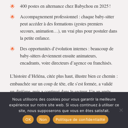
400 postes en alternance chez Babychou en 2025 !
Accompagnement professionnel : chaque baby-sitter
peut accéder à des formations (gestes premiers
secours, animation…), un vrai plus pour postuler dans
la petite enfance.
Des opportunités d’évolution internes : beaucoup de
baby-sitters deviennent ensuite animateurs,
encadrants, voire directeurs d’agence ou franchisés.
L’histoire d’Héléna, citée plus haut, illustre bien ce chemin :
embauchée sur un coup de tête, elle s’est formée, a validé
un diplôme, puis a continué dans le secteur. Un an après,
elle glisse même en crèche… et garde ses missions baby-
Nous utilisons des cookies pour vous garantir la meilleure
expérience sur notre site web. Si vous continuez à utiliser ce
sitting pour le plaisir/dollar/euro de poche. What else ?
site, nous supposerons que vous en êtes satisfait.
OK
Non
Politique de confidentialité
Un métier qui a du sens, des