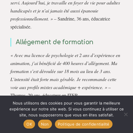
servi. Aujourd’hui, je travaille en foyer de vie pour adultes
handicapés et je n’ai jamais été aussi épanouie
professionnellement. »
– Sandrine, 36 ans, éducatrice
spécialisée.
Allégement de formation
« Avec ma licence de psychologie et 2 ans d’expérience en
animation, j’ai bénéficié de 400 heures d’allégement. Ma
formation s’est déroulée sur 18 mois au lieu de 3 ans.
L’intensité était forte mais gérable. Je recommande cette
voie aux profils mixtes académique + expérience. »
–
Thomas, 29 ans, éducateur en ITEP.
Nous utilisons des cookies pour vous garantir la meilleure
expérience sur notre site web. Si vous continuez à utiliser ce
Vous devriez également aimer :
On a testé
site, nous supposerons que vous en êtes satisfait.
Dicorama : Pionnier des formations
OK
Non
Politique de confidentialité
professionnelles en ligne