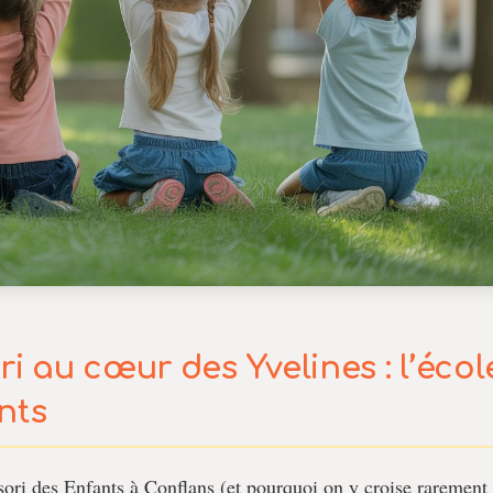
 au cœur des Yvelines : l’écol
ents
ori des Enfants à Conflans (et pourquoi on y croise rarement