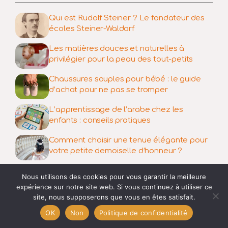
Qui est Rudolf Steiner ? Le fondateur des
écoles Steiner-Waldorf
Les matières douces et naturelles à
privilégier pour la peau des tout-petits
Chaussures souples pour bébé : le guide
d’achat pour ne pas se tromper
L’apprentissage de l’arabe chez les
enfants : conseils pratiques
Comment choisir une tenue élégante pour
votre petite demoiselle d’honneur ?
Studios, coloc, résidences : quelle
Nous utilisons des cookies pour vous garantir la meilleure
assurance habitation choisir pour un
expérience sur notre site web. Si vous continuez à utiliser ce
étudiant ?
site, nous supposerons que vous en êtes satisfait.
OK
Non
Politique de confidentialité
Categories