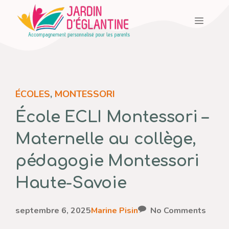
Aller
Menu
au
contenu
ÉCOLES
,
MONTESSORI
École ECLI Montessori –
Maternelle au collège,
pédagogie Montessori
Haute-Savoie
septembre 6, 2025
Marine Pisin
No Comments