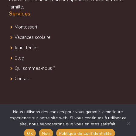
famille.
Services
Montessori
Vacances scolaire
Jours fériés
Blog
Qui sommes-nous ?
Contact
Nous utilisons des cookies pour vous garantir la meilleure
2026 @tout droit réservé jardindeglantine.fr
expérience sur notre site web. Si vous continuez à utiliser ce
site, nous supposerons que vous en êtes satisfait.
Mentions légales
Politique de confidentialité
OK
Non
Politique de confidentialité