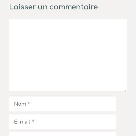
Laisser un commentaire
Commentaire
Nom
E-
mail