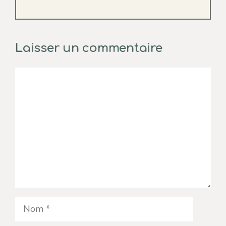
Laisser un commentaire
Commentaire
Nom